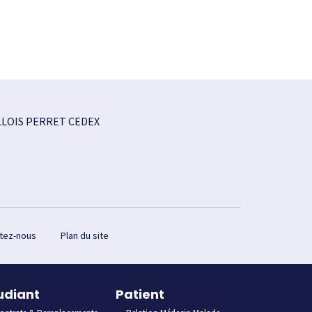
LLOIS PERRET CEDEX
tez-nous
Plan du site
udiant
Patient