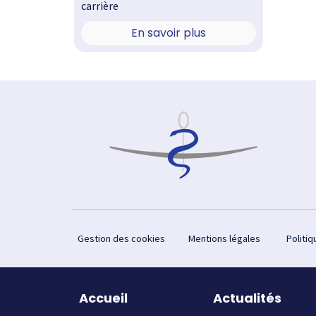
carrière
En savoir plus
Footer
Gestion des cookies
Mentions légales
Politiq
Plan du site
Accueil
Actualités