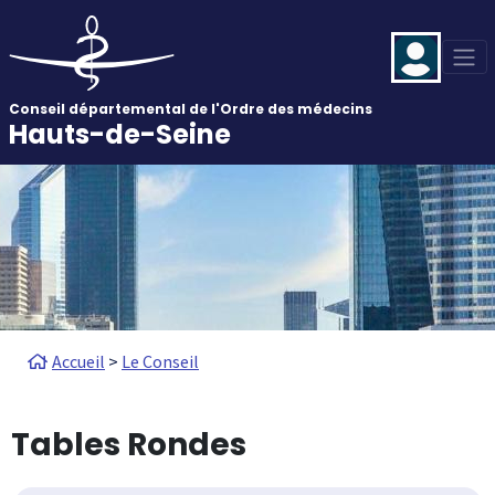
Aller au contenu principal
Panneau de gestion des cookies
Conseil départemental de l'Ordre des médecins
Hauts-de-Seine
Fil d'Ariane
Accueil
Le Conseil
Tables Rondes