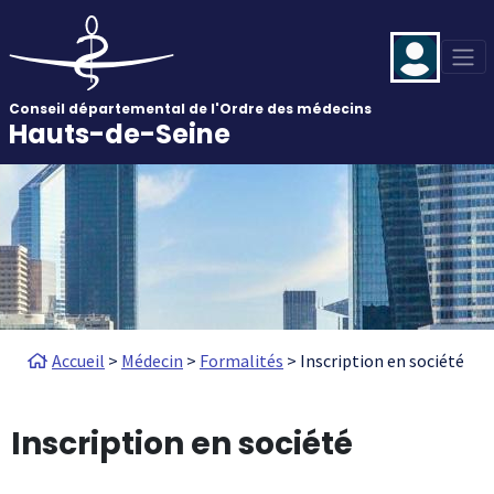
Aller au contenu principal
Panneau de gestion des cookies
Conseil départemental de l'Ordre des médecins
Hauts-de-Seine
Fil d'Ariane
Accueil
Médecin
Formalités
Inscription en société
Inscription en société