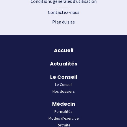
Conditions générales d'utilisation
Contactez-nous
Plan du site
Plan du site
Accueil
Actualités
Le Conseil
Le Conseil
Nos dossiers
Médecin
Formalités
Modes d'exercice
Retraite